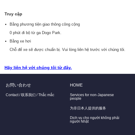
Truy cập
Bằng phương tiện giao thông công cộng
0 phút đi bộ từ ga Dogo Park.
Bằng xe hơi
Chỗ để xe sẽ được chuẩn bị. Vui lòng liên hệ trước với chúng tôi.
Hãy liên hệ với chúng tôi từ đây.
お問い合わせ
HOME
Contact / 联系我们 / Thắc mắc
Services for non-Japanese
people
为非日本人提供的服务
Dịch vụ cho người không phải
người Nhật